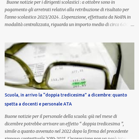
Buone notizie per i dirigenti scolastici : a ottobre sono in
pagamento gli arretrati relativi alla retribuzione di risultato per
l’anno scolastico 2023/2024 . L’operazione, effettuata da NoiPA in
modalità centralizzata, riguarda un importo medio di circa 6.000
euro lordi , pari a 3.650 euro netti . Le somme risultano già visibili
nell’area riservata della piattaforma, insieme alla mensilità
ordinaria di ottobre . Cos’è la retribuzione di risultato La
retribuzione di risultato rappresenta la parte variabile dello
stipendio dei dirigenti scolastici. Viene corrisposta per valorizzare
la qualità dell’attività svolta, la gestione delle risorse e il
raggiungimento degli obiettivi fissati dal Ministero dell’Istruzione
e del Merito (MIM) . Per l’anno scolastico 2023/2024, il MIM ha
completato la procedura di valutazione e trasmesso i dati a NoiPA,
Scuola, in arrivo la “doppia tredicesima” a dicembre: quanto
che ha poi disposto la liquidazione automatica in busta paga . Gli
spetta a docenti e personale ATA
importi e le trattenute L’importo medio lordo riconosciuto è di 6....
Buone notizie per il personale della scuola: già nel mese di
dicembre potrebbe arrivare un effetto “ doppia tredicesima ”,
simile a quanto avvenuto nel 2022 dopo la firma del precedente
rinnovo contrattuale 2019-2021. L’espressione non va però intesa in