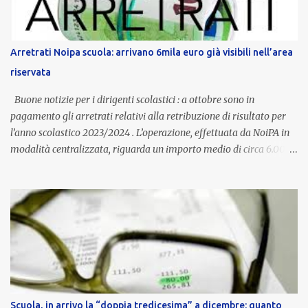
è un unicum in Italia: si tratta di una misura esclusiva della
Provincia autonoma di Bolzano, che integra in maniera stabile lo
stipendio nazionale grazie alle prerogative garantite
Arretrati Noipa scuola: arrivano 6mila euro già visibili nell’area
dall’autonomia locale. Non è un bonus temporaneo né un
riservata
compenso accessorio, ma una voce strutturale di retribuzione,
aggiornata periodicamente in base al cost...
Buone notizie per i dirigenti scolastici : a ottobre sono in
pagamento gli arretrati relativi alla retribuzione di risultato per
l’anno scolastico 2023/2024 . L’operazione, effettuata da NoiPA in
modalità centralizzata, riguarda un importo medio di circa 6.000
euro lordi , pari a 3.650 euro netti . Le somme risultano già visibili
nell’area riservata della piattaforma, insieme alla mensilità
ordinaria di ottobre . Cos’è la retribuzione di risultato La
retribuzione di risultato rappresenta la parte variabile dello
stipendio dei dirigenti scolastici. Viene corrisposta per valorizzare
la qualità dell’attività svolta, la gestione delle risorse e il
raggiungimento degli obiettivi fissati dal Ministero dell’Istruzione
e del Merito (MIM) . Per l’anno scolastico 2023/2024, il MIM ha
completato la procedura di valutazione e trasmesso i dati a NoiPA,
Scuola, in arrivo la “doppia tredicesima” a dicembre: quanto