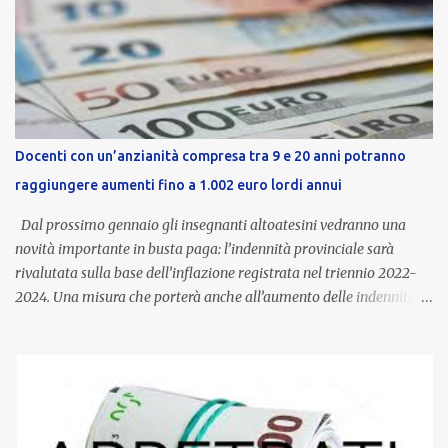
Docenti con un’anzianità compresa tra 9 e 20 anni potranno
raggiungere aumenti fino a 1.002 euro lordi annui
Dal prossimo gennaio gli insegnanti altoatesini vedranno una
novità importante in busta paga: l’indennità provinciale sarà
rivalutata sulla base dell’inflazione registrata nel triennio 2022-
2024. Una misura che porterà anche all’aumento delle indennità di
servizio, che per i docenti con un’anzianità compresa tra 9 e 20
anni potranno raggiungere fino a 1.002 euro lordi annui. Il nuovo
contratto provinciale introduce inoltre un congedo speciale
dedicato alle donne vittime di violenza di genere, in linea con la
normativa nazionale e con l’obiettivo di offrire maggiore tutela e
supporto in situazioni delicate. L’indennità provinciale per i docenti