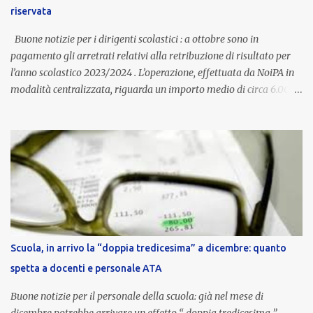
dall’autonomia locale. Non è un bonus temporaneo né un
riservata
compenso accessorio, ma una voce strutturale di retribuzione,
aggiornata periodicamente in base al cost...
Buone notizie per i dirigenti scolastici : a ottobre sono in
pagamento gli arretrati relativi alla retribuzione di risultato per
l’anno scolastico 2023/2024 . L’operazione, effettuata da NoiPA in
modalità centralizzata, riguarda un importo medio di circa 6.000
euro lordi , pari a 3.650 euro netti . Le somme risultano già visibili
nell’area riservata della piattaforma, insieme alla mensilità
ordinaria di ottobre . Cos’è la retribuzione di risultato La
retribuzione di risultato rappresenta la parte variabile dello
stipendio dei dirigenti scolastici. Viene corrisposta per valorizzare
la qualità dell’attività svolta, la gestione delle risorse e il
raggiungimento degli obiettivi fissati dal Ministero dell’Istruzione
e del Merito (MIM) . Per l’anno scolastico 2023/2024, il MIM ha
completato la procedura di valutazione e trasmesso i dati a NoiPA,
Scuola, in arrivo la “doppia tredicesima” a dicembre: quanto
che ha poi disposto la liquidazione automatica in busta paga . Gli
spetta a docenti e personale ATA
importi e le trattenute L’importo medio lordo riconosciuto è di 6....
Buone notizie per il personale della scuola: già nel mese di