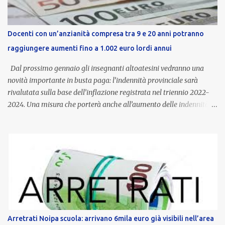
Docenti con un’anzianità compresa tra 9 e 20 anni potranno
raggiungere aumenti fino a 1.002 euro lordi annui
Dal prossimo gennaio gli insegnanti altoatesini vedranno una
novità importante in busta paga: l’indennità provinciale sarà
rivalutata sulla base dell’inflazione registrata nel triennio 2022-
2024. Una misura che porterà anche all’aumento delle indennità di
servizio, che per i docenti con un’anzianità compresa tra 9 e 20
anni potranno raggiungere fino a 1.002 euro lordi annui. Il nuovo
contratto provinciale introduce inoltre un congedo speciale
dedicato alle donne vittime di violenza di genere, in linea con la
normativa nazionale e con l’obiettivo di offrire maggiore tutela e
supporto in situazioni delicate. L’indennità provinciale per i docenti
è un unicum in Italia: si tratta di una misura esclusiva della
Provincia autonoma di Bolzano, che integra in maniera stabile lo
stipendio nazionale grazie alle prerogative garantite
Arretrati Noipa scuola: arrivano 6mila euro già visibili nell’area