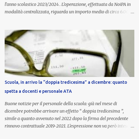
l’anno scolastico 2023/2024 . L’operazione, effettuata da NoiPA in
modalità centralizzata, riguarda un importo medio di circa 6.000
euro lordi , pari a 3.650 euro netti . Le somme risultano già visibili
nell’area riservata della piattaforma, insieme alla mensilità
ordinaria di ottobre . Cos’è la retribuzione di risultato La
retribuzione di risultato rappresenta la parte variabile dello
stipendio dei dirigenti scolastici. Viene corrisposta per valorizzare
la qualità dell’attività svolta, la gestione delle risorse e il
raggiungimento degli obiettivi fissati dal Ministero dell’Istruzione
e del Merito (MIM) . Per l’anno scolastico 2023/2024, il MIM ha
completato la procedura di valutazione e trasmesso i dati a NoiPA,
Scuola, in arrivo la “doppia tredicesima” a dicembre: quanto
che ha poi disposto la liquidazione automatica in busta paga . Gli
spetta a docenti e personale ATA
importi e le trattenute L’importo medio lordo riconosciuto è di 6....
Buone notizie per il personale della scuola: già nel mese di
dicembre potrebbe arrivare un effetto “ doppia tredicesima ”,
simile a quanto avvenuto nel 2022 dopo la firma del precedente
rinnovo contrattuale 2019-2021. L’espressione non va però intesa in
senso letterale: non si tratta di due mensilità piene , ma di una