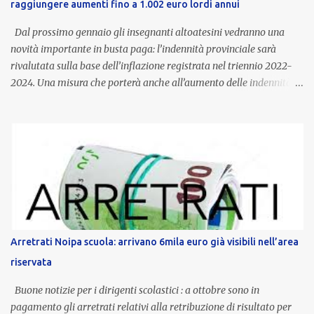
raggiungere aumenti fino a 1.002 euro lordi annui
Dal prossimo gennaio gli insegnanti altoatesini vedranno una
novità importante in busta paga: l’indennità provinciale sarà
rivalutata sulla base dell’inflazione registrata nel triennio 2022-
2024. Una misura che porterà anche all’aumento delle indennità di
servizio, che per i docenti con un’anzianità compresa tra 9 e 20
anni potranno raggiungere fino a 1.002 euro lordi annui. Il nuovo
contratto provinciale introduce inoltre un congedo speciale
dedicato alle donne vittime di violenza di genere, in linea con la
normativa nazionale e con l’obiettivo di offrire maggiore tutela e
supporto in situazioni delicate. L’indennità provinciale per i docenti
è un unicum in Italia: si tratta di una misura esclusiva della
Provincia autonoma di Bolzano, che integra in maniera stabile lo
stipendio nazionale grazie alle prerogative garantite
Arretrati Noipa scuola: arrivano 6mila euro già visibili nell’area
dall’autonomia locale. Non è un bonus temporaneo né un
riservata
compenso accessorio, ma una voce strutturale di retribuzione,
aggiornata periodicamente in base al cost...
Buone notizie per i dirigenti scolastici : a ottobre sono in
pagamento gli arretrati relativi alla retribuzione di risultato per