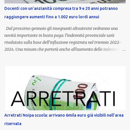
Docenti con un’anzianità compresa tra 9 e 20 anni potranno
raggiungere aumenti fino a 1.002 euro lordi annui
Dal prossimo gennaio gli insegnanti altoatesini vedranno una
novità importante in busta paga: l’indennità provinciale sarà
rivalutata sulla base dell’inflazione registrata nel triennio 2022-
2024. Una misura che porterà anche all’aumento delle indennità di
servizio, che per i docenti con un’anzianità compresa tra 9 e 20
anni potranno raggiungere fino a 1.002 euro lordi annui. Il nuovo
contratto provinciale introduce inoltre un congedo speciale
dedicato alle donne vittime di violenza di genere, in linea con la
normativa nazionale e con l’obiettivo di offrire maggiore tutela e
supporto in situazioni delicate. L’indennità provinciale per i docenti
è un unicum in Italia: si tratta di una misura esclusiva della
Provincia autonoma di Bolzano, che integra in maniera stabile lo
stipendio nazionale grazie alle prerogative garantite
Arretrati Noipa scuola: arrivano 6mila euro già visibili nell’area
dall’autonomia locale. Non è un bonus temporaneo né un
riservata
compenso accessorio, ma una voce strutturale di retribuzione,