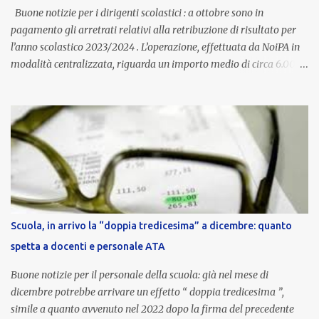
aggiornata periodicamente in base al cost...
Buone notizie per i dirigenti scolastici : a ottobre sono in
pagamento gli arretrati relativi alla retribuzione di risultato per
l’anno scolastico 2023/2024 . L’operazione, effettuata da NoiPA in
modalità centralizzata, riguarda un importo medio di circa 6.000
euro lordi , pari a 3.650 euro netti . Le somme risultano già visibili
nell’area riservata della piattaforma, insieme alla mensilità
ordinaria di ottobre . Cos’è la retribuzione di risultato La
retribuzione di risultato rappresenta la parte variabile dello
stipendio dei dirigenti scolastici. Viene corrisposta per valorizzare
la qualità dell’attività svolta, la gestione delle risorse e il
raggiungimento degli obiettivi fissati dal Ministero dell’Istruzione
e del Merito (MIM) . Per l’anno scolastico 2023/2024, il MIM ha
completato la procedura di valutazione e trasmesso i dati a NoiPA,
Scuola, in arrivo la “doppia tredicesima” a dicembre: quanto
che ha poi disposto la liquidazione automatica in busta paga . Gli
spetta a docenti e personale ATA
importi e le trattenute L’importo medio lordo riconosciuto è di 6....
Buone notizie per il personale della scuola: già nel mese di
dicembre potrebbe arrivare un effetto “ doppia tredicesima ”,
simile a quanto avvenuto nel 2022 dopo la firma del precedente