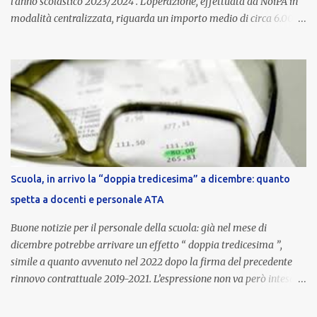
l’anno scolastico 2023/2024 . L’operazione, effettuata da NoiPA in
modalità centralizzata, riguarda un importo medio di circa 6.000
euro lordi , pari a 3.650 euro netti . Le somme risultano già visibili
nell’area riservata della piattaforma, insieme alla mensilità
ordinaria di ottobre . Cos’è la retribuzione di risultato La
retribuzione di risultato rappresenta la parte variabile dello
stipendio dei dirigenti scolastici. Viene corrisposta per valorizzare
la qualità dell’attività svolta, la gestione delle risorse e il
raggiungimento degli obiettivi fissati dal Ministero dell’Istruzione
e del Merito (MIM) . Per l’anno scolastico 2023/2024, il MIM ha
completato la procedura di valutazione e trasmesso i dati a NoiPA,
Scuola, in arrivo la “doppia tredicesima” a dicembre: quanto
che ha poi disposto la liquidazione automatica in busta paga . Gli
spetta a docenti e personale ATA
importi e le trattenute L’importo medio lordo riconosciuto è di 6....
Buone notizie per il personale della scuola: già nel mese di
dicembre potrebbe arrivare un effetto “ doppia tredicesima ”,
simile a quanto avvenuto nel 2022 dopo la firma del precedente
rinnovo contrattuale 2019-2021. L’espressione non va però intesa in
senso letterale: non si tratta di due mensilità piene , ma di una
tredicesima regolare a cui si sommeranno gli arretrati contrattuali