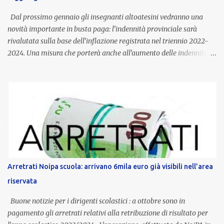
Dal prossimo gennaio gli insegnanti altoatesini vedranno una
novità importante in busta paga: l’indennità provinciale sarà
rivalutata sulla base dell’inflazione registrata nel triennio 2022-
2024. Una misura che porterà anche all’aumento delle indennità di
servizio, che per i docenti con un’anzianità compresa tra 9 e 20
anni potranno raggiungere fino a 1.002 euro lordi annui. Il nuovo
contratto provinciale introduce inoltre un congedo speciale
dedicato alle donne vittime di violenza di genere, in linea con la
normativa nazionale e con l’obiettivo di offrire maggiore tutela e
supporto in situazioni delicate. L’indennità provinciale per i docenti
è un unicum in Italia: si tratta di una misura esclusiva della
Provincia autonoma di Bolzano, che integra in maniera stabile lo
stipendio nazionale grazie alle prerogative garantite
Arretrati Noipa scuola: arrivano 6mila euro già visibili nell’area
dall’autonomia locale. Non è un bonus temporaneo né un
riservata
compenso accessorio, ma una voce strutturale di retribuzione,
aggiornata periodicamente in base al cost...
Buone notizie per i dirigenti scolastici : a ottobre sono in
pagamento gli arretrati relativi alla retribuzione di risultato per