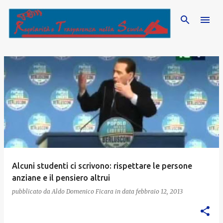
Passa ai contenuti principali
P
o
s
t
Alcuni studenti ci scrivono: rispettare le persone
anziane e il pensiero altrui
pubblicato da
Aldo Domenico Ficara
in data
febbraio 12, 2013