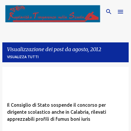
Passa ai contenuti principali
Visualizzazione dei post da agosto, 2012
VISUALIZZA TUTTI
P
o
s
t
Il Consiglio di Stato sospende il concorso per
dirigente scolastico anche in Calabria, rilevati
apprezzabili profili di fumus boni iuris