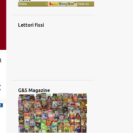
1016
2023
88
dicembre
60
novembre
Lettori fissi
56
ottobre
53
settembre
77
agosto
l
116
luglio
79
giugno
65
maggio
G&S Magazine
101
aprile
99
marzo
131
febbraio
91
gennaio