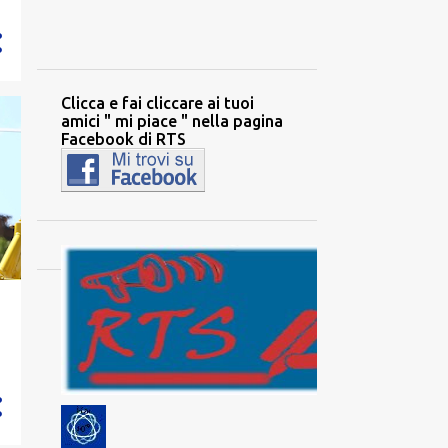
2194
2020
284
dicembre
342
Clicca e fai cliccare ai tuoi
novembre
amici " mi piace " nella pagina
327
ottobre
Facebook di RTS
34
settembre
196
agosto
88
luglio
97
giugno
85
maggio
210
aprile
317
marzo
129
febbraio