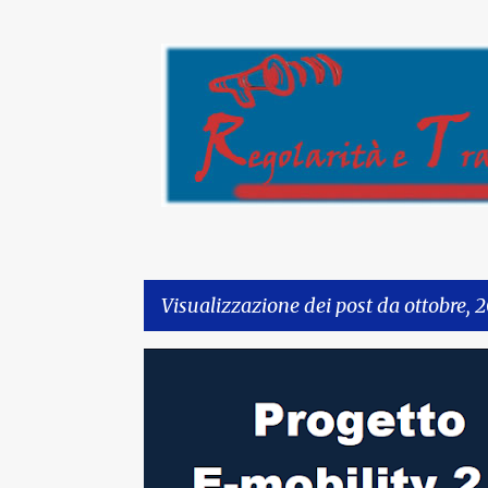
Visualizzazione dei post da ottobre, 
P
o
s
t