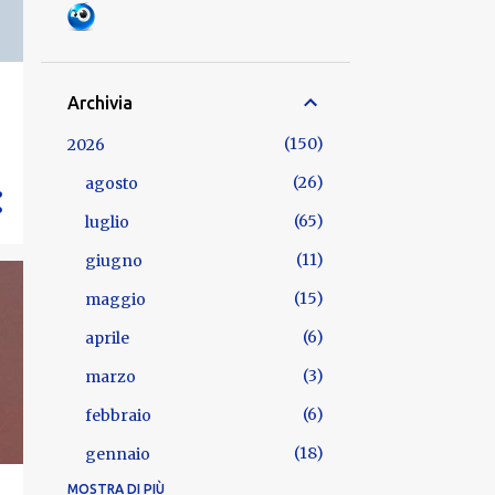
Archivia
150
2026
26
agosto
65
luglio
11
giugno
15
maggio
6
aprile
3
marzo
6
febbraio
18
gennaio
MOSTRA DI PIÙ
722
2025