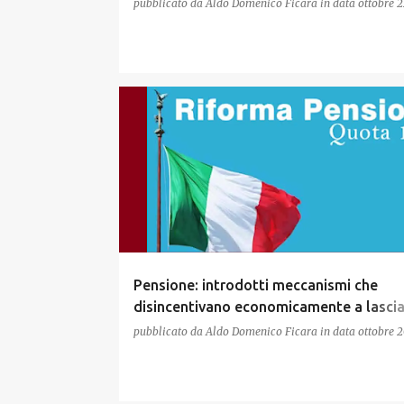
pubblicato da
Aldo Domenico Ficara
in data
ottobre 2
Pensione: introdotti meccanismi che
disincentivano economicamente a lasciar
servizio
pubblicato da
Aldo Domenico Ficara
in data
ottobre 2