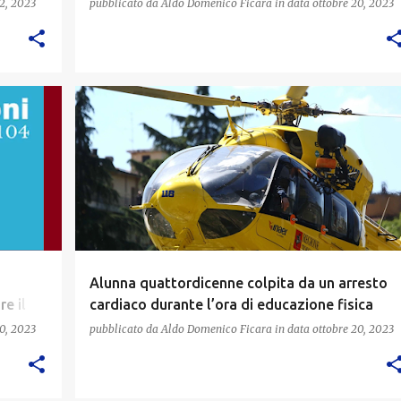
2, 2023
pubblicato da
Aldo Domenico Ficara
in data
ottobre 20, 2023
Alunna quattordicenne colpita da un arresto
e il
cardiaco durante l’ora di educazione fisica
0, 2023
pubblicato da
Aldo Domenico Ficara
in data
ottobre 20, 2023