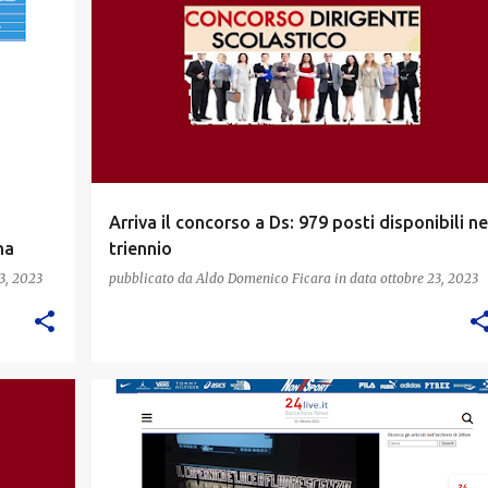
Arriva il concorso a Ds: 979 posti disponibili ne
na
triennio
3, 2023
pubblicato da
Aldo Domenico Ficara
in data
ottobre 23, 2023