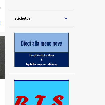
28
a
dicembre
42
novembre
Etichette
40
ottobre
21
settembre
70
agosto
70
luglio
64
giugno
79
maggio
74
aprile
57
marzo
83
febbraio
94
gennaio