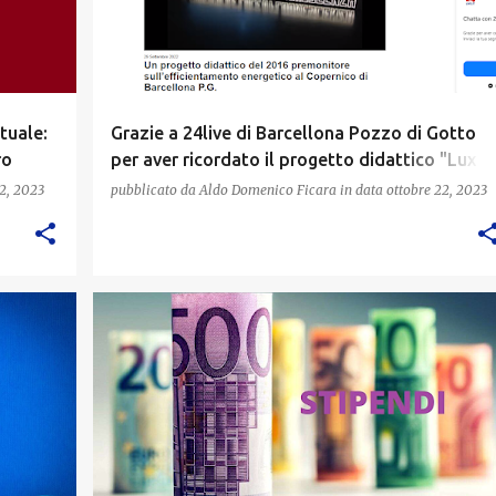
tuale:
Grazie a 24live di Barcellona Pozzo di Gotto
ro
per aver ricordato il progetto didattico "Lux
mille fori"
2, 2023
pubblicato da
Aldo Domenico Ficara
in data
ottobre 22, 2023