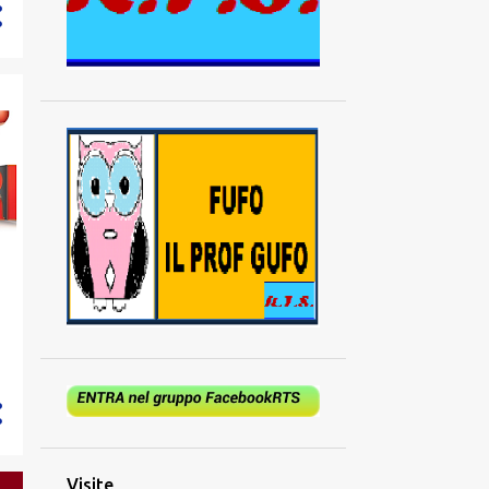
894
2024
73
dicembre
62
novembre
52
ottobre
53
settembre
52
agosto
70
luglio
85
giugno
94
maggio
94
aprile
97
marzo
65
febbraio
97
gennaio
Visite