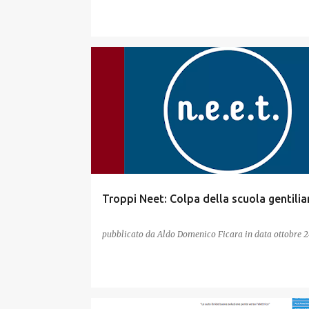
Troppi Neet: Colpa della scuola gentilia
pubblicato da
Aldo Domenico Ficara
in data
ottobre 2