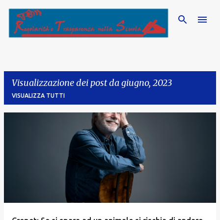
Passa ai contenuti principali
Visualizzazione dei post da giugno, 2023
VISUALIZZA TUTTI
P
o
s
t