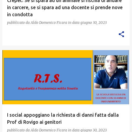
Crepet: Se si spara ad un animale si rischia di andare
in carcere, se si spara ad una docente si prende nove
in condotta
pubblicato da
Aldo Domenico Ficara
in data
giugno 30, 2023
I social appoggiano la richiesta di danni fatta dalla
Prof di Rovigo ai genitori
pubblicato da
Aldo Domenico Ficara
in data
giugno 30, 2023