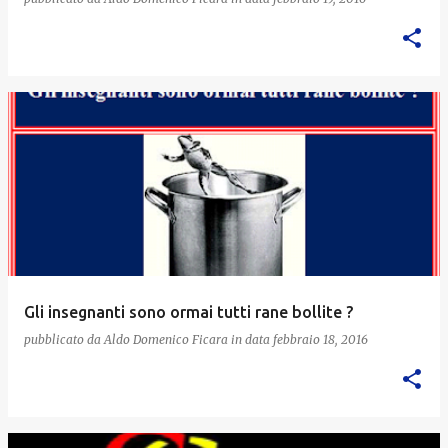
Gli insegnanti sono ormai tutti rane bollite ?
pubblicato da
Aldo Domenico Ficara
in data
febbraio 18, 2016