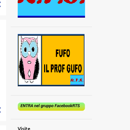
894
2024
73
dicembre
62
novembre
52
ottobre
53
settembre
52
agosto
70
luglio
85
giugno
94
maggio
94
aprile
97
marzo
65
febbraio
97
gennaio
Visite