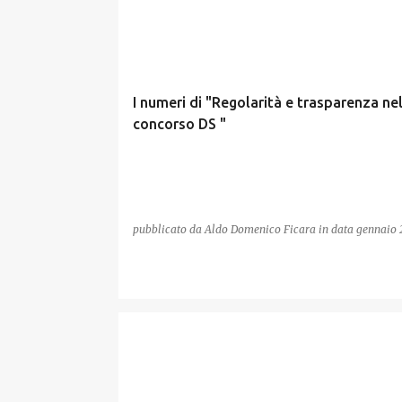
CONCORSO DS
I numeri di "Regolarità e trasparenza ne
concorso DS "
pubblicato da
Aldo Domenico Ficara
in data
gennaio 
SCUOLA