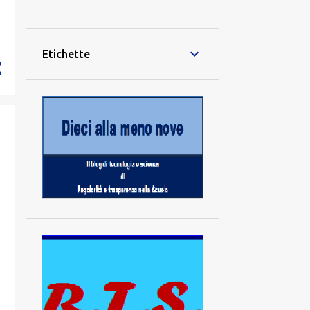
28
dicembre
42
novembre
Etichette
40
ottobre
21
settembre
70
agosto
70
luglio
64
giugno
79
maggio
74
aprile
57
marzo
83
febbraio
94
gennaio