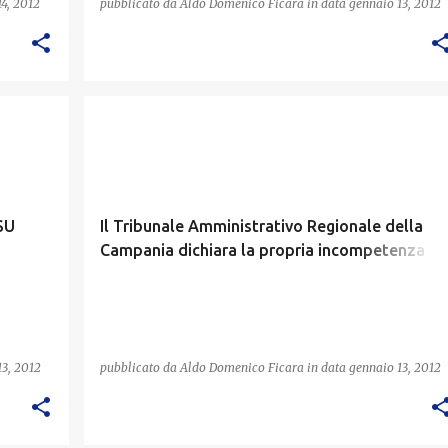
4, 2012
pubblicato da
Aldo Domenico Ficara
in data
gennaio 13, 2012
TAR
SU
Il Tribunale Amministrativo Regionale della
Campania dichiara la propria incompetenza
territoriale
13, 2012
pubblicato da
Aldo Domenico Ficara
in data
gennaio 13, 2012