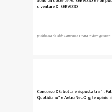
Sono un docente AL SERVIZIO e non pot
diventare DI SERVIZIO
pubblicato da
Aldo Domenico Ficara
in data
gennaio 
CONCORSO DS
Concorso DS: botta e risposta tra "il Fa
Quotidiano" e AetnaNet.Org; le opinioni
Lucio Ficara e Marina Boscaino divergon