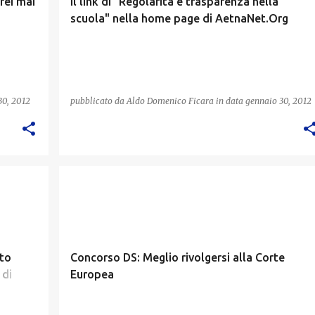
rei mai
Il link di "Regolarità e trasparenza nella
scuola" nella home page di AetnaNet.Org
30, 2012
pubblicato da
Aldo Domenico Ficara
in data
gennaio 30, 2012
CONCORSO DS
tto
Concorso DS: Meglio rivolgersi alla Corte
 di
Europea
o