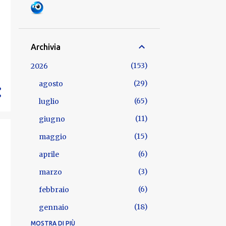
Archivia
153
2026
29
agosto
65
luglio
11
giugno
15
maggio
6
aprile
3
marzo
6
febbraio
18
gennaio
MOSTRA DI PIÙ
722
2025