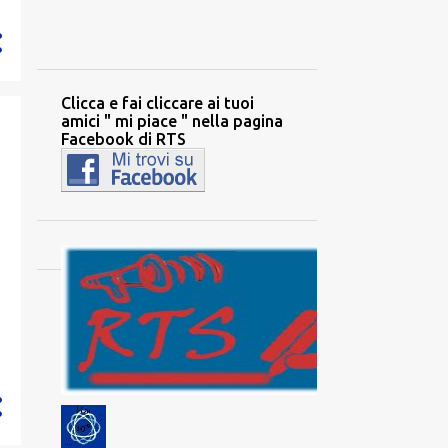
2194
2020
284
dicembre
342
Clicca e fai cliccare ai tuoi
novembre
amici " mi piace " nella pagina
327
ottobre
Facebook di RTS
34
settembre
196
agosto
88
luglio
97
giugno
85
maggio
210
aprile
317
marzo
129
febbraio