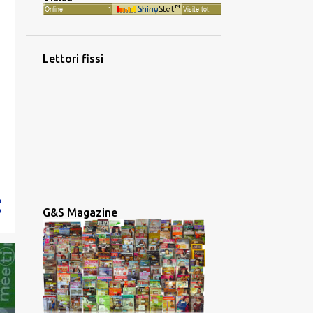
1016
2023
88
dicembre
60
novembre
Lettori fissi
56
ottobre
53
settembre
77
agosto
116
luglio
79
giugno
65
maggio
G&S Magazine
101
aprile
99
marzo
131
febbraio
91
gennaio