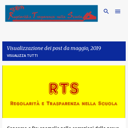
Passa ai contenuti principali
Visualizzazione dei post da maggio, 2019
VISUALIZZA TUTTI
P
o
s
t