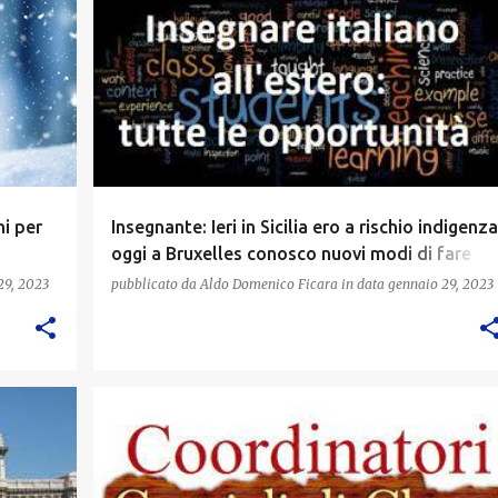
i per
Insegnante: Ieri in Sicilia ero a rischio indigenza
oggi a Bruxelles conosco nuovi modi di fare
didattica
29, 2023
pubblicato da
Aldo Domenico Ficara
in data
gennaio 29, 2023