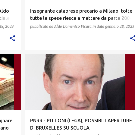
 Aldo
Insegnante calabrese precario a Milano: tolte
ciale
tutte le spese riesce a mettere da parte 200-
300 euro al mese
28, 2023
pubblicato da
Aldo Domenico Ficara
in data
gennaio 28, 2023
agnare
PNRR - PITTONI (LEGA), POSSIBILI APERTURE
liano
DI BRUXELLES SU SCUOLA