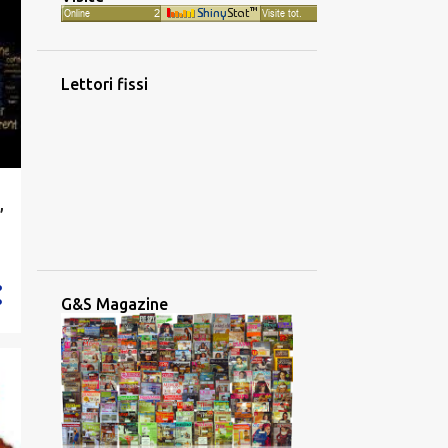
1016
2023
88
dicembre
60
novembre
Lettori fissi
56
ottobre
53
settembre
77
agosto
,
116
luglio
79
giugno
65
maggio
G&S Magazine
101
aprile
99
marzo
131
febbraio
91
gennaio