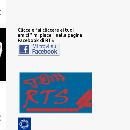
2194
2020
284
dicembre
342
Clicca e fai cliccare ai tuoi
novembre
amici " mi piace " nella pagina
327
ottobre
Facebook di RTS
34
settembre
196
agosto
88
luglio
97
giugno
85
maggio
210
aprile
317
marzo
129
febbraio