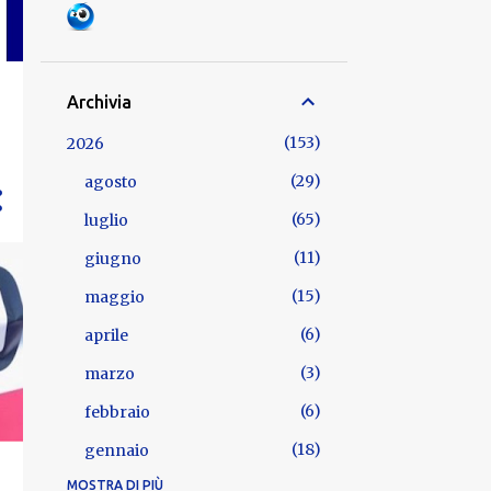
Archivia
153
2026
29
agosto
65
luglio
11
giugno
15
maggio
6
aprile
3
marzo
6
febbraio
18
gennaio
MOSTRA DI PIÙ
722
2025