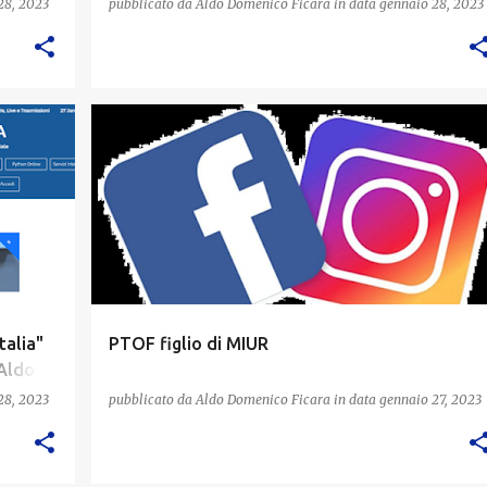
28, 2023
pubblicato da
Aldo Domenico Ficara
in data
gennaio 28, 2023
talia"
PTOF figlio di MIUR
 Aldo D.
28, 2023
pubblicato da
Aldo Domenico Ficara
in data
gennaio 27, 2023