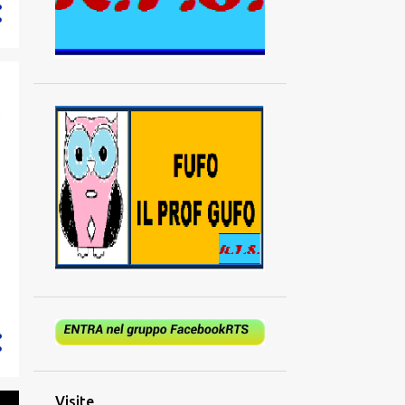
894
2024
73
dicembre
62
novembre
52
ottobre
53
settembre
52
agosto
70
luglio
85
giugno
94
maggio
94
aprile
97
marzo
65
febbraio
97
gennaio
Visite