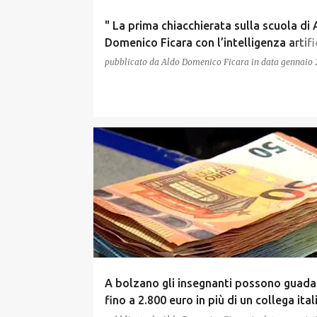
" La prima chiacchierata sulla scuola di
Domenico Ficara con l’intelligenza artifi
ChatGPT " su Radio Cusano Campus
pubblicato da
Aldo Domenico Ficara
in data
gennaio 
A bolzano gli insegnanti possono guad
fino a 2.800 euro in più di un collega ita