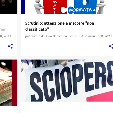
Scrutinio: attenzione a mettere "non
meri
classificato"
31, 2023
pubblicato da
Aldo Domenico Ficara
in data
gennaio 31, 2023