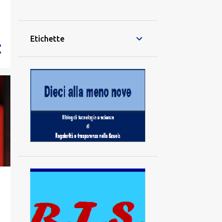
28
dicembre
42
novembre
Etichette
40
ottobre
21
settembre
70
agosto
70
luglio
64
giugno
79
maggio
74
aprile
57
marzo
83
febbraio
94
gennaio