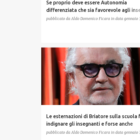
Se proprio deve essere Autonomia
differenziata che sia favorevole agli ins
del meridione. Raddoppiamogli lo stipe
pubblicato da
Aldo Domenico Ficara
in data
gennaio 
Le esternazioni di Briatore sulla scuola
indignare gli insegnanti e forse anche
Pirandello
pubblicato da
Aldo Domenico Ficara
in data
gennaio 