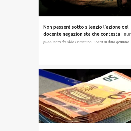
Non passerà sotto silenzio l’azione del
docente negazionista che contesta i nu
della Shoah
pubblicato da
Aldo Domenico Ficara
in data
gennaio 