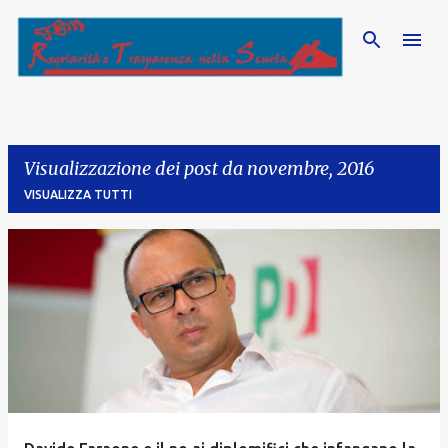
Passa ai contenuti principali
Visualizzazione dei post da novembre, 2016
VISUALIZZA TUTTI
P
o
s
t