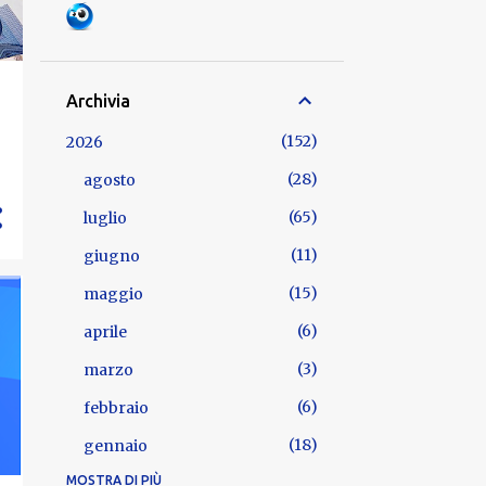
2
Archivia
152
2026
28
agosto
65
luglio
11
giugno
15
maggio
6
aprile
3
marzo
6
febbraio
18
gennaio
MOSTRA DI PIÙ
722
2025