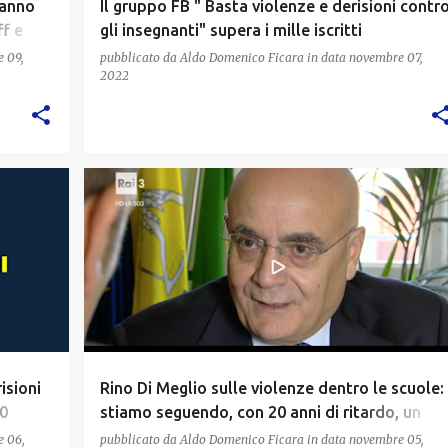
tanno
Il gruppo FB " Basta violenze e derisioni contr
f e
gli insegnanti" supera i mille iscritti
 09,
pubblicato da
Aldo Domenico Ficara
in data
novembre 07,
2022
isioni
Rino Di Meglio sulle violenze dentro le scuole:
00
stiamo seguendo, con 20 anni di ritardo, un
fenomeno già nato negli Stati Uniti
 06,
pubblicato da
Aldo Domenico Ficara
in data
novembre 05,