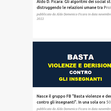
Aldo D. Ficara: Gli algoritmi dei social s
distruggendo le relazioni umane tra Prof
studenti nelle scuole
pubblicato da
Aldo Domenico Ficara
in data
novembre
2022
Nasce il gruppo FB “Basta violenze e der
contro gli insegnanti”. In una sola ora 5
iscritti
pubblicato da
Aldo Domenico Ficara
in data
novembre