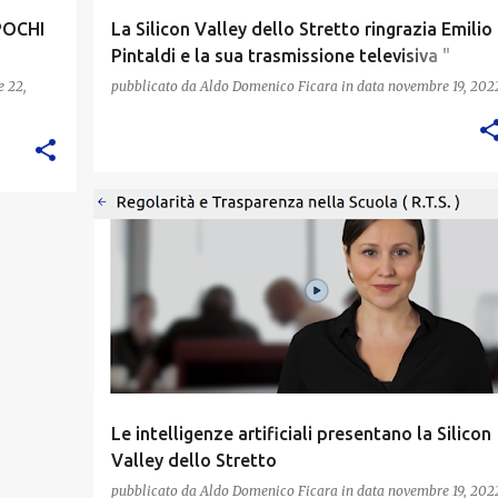
POCHI
La Silicon Valley dello Stretto ringrazia Emilio
Pintaldi e la sua trasmissione televisiva "
Scirocco "
 22,
pubblicato da
Aldo Domenico Ficara
in data
novembre 19, 202
Le intelligenze artificiali presentano la Silicon
Valley dello Stretto
pubblicato da
Aldo Domenico Ficara
in data
novembre 19, 202