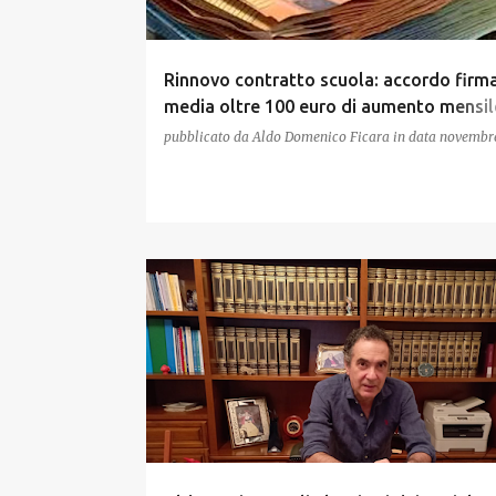
Rinnovo contratto scuola: accordo firma
media oltre 100 euro di aumento mensil
di 3mila euro di arretrati
pubblicato da
Aldo Domenico Ficara
in data
novembre