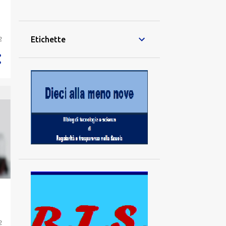
28
dicembre
42
novembre
Etichette
2
40
ottobre
21
settembre
70
agosto
70
luglio
64
giugno
79
maggio
74
aprile
57
marzo
83
febbraio
94
gennaio
2