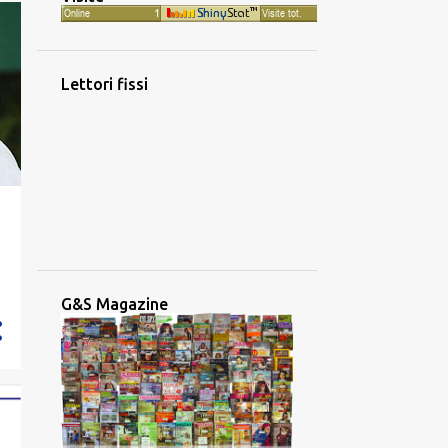
1016
2023
88
dicembre
60
novembre
Lettori fissi
56
ottobre
53
settembre
77
agosto
116
luglio
79
giugno
65
maggio
G&S Magazine
101
aprile
99
marzo
131
febbraio
91
gennaio