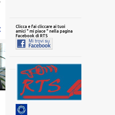
o
2194
2020
284
dicembre
342
Clicca e fai cliccare ai tuoi
novembre
amici " mi piace " nella pagina
327
ottobre
Facebook di RTS
34
settembre
196
agosto
88
luglio
97
giugno
85
maggio
210
aprile
317
marzo
129
febbraio