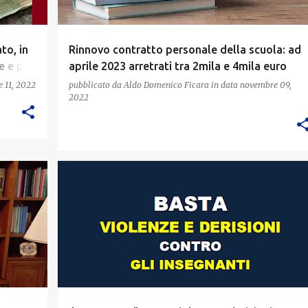
to, in
Rinnovo contratto personale della scuola: ad
e e più
aprile 2023 arretrati tra 2mila e 4mila euro
 11, 2022
pubblicato da
Aldo Domenico Ficara
in data
novembre 09,
2022