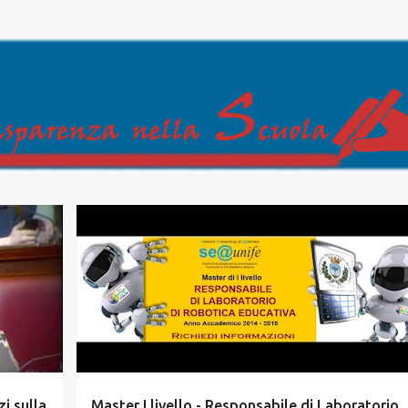
Passa ai contenuti principali
zi sulla
Master I livello - Responsabile di Laboratorio