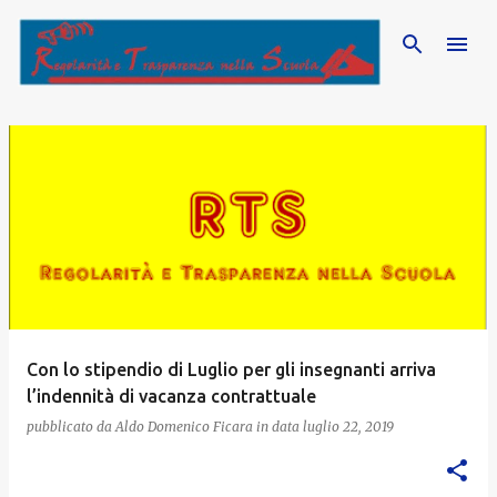
Passa ai contenuti principali
P
o
s
t
Con lo stipendio di Luglio per gli insegnanti arriva
l’indennità di vacanza contrattuale
pubblicato da
Aldo Domenico Ficara
in data
luglio 22, 2019