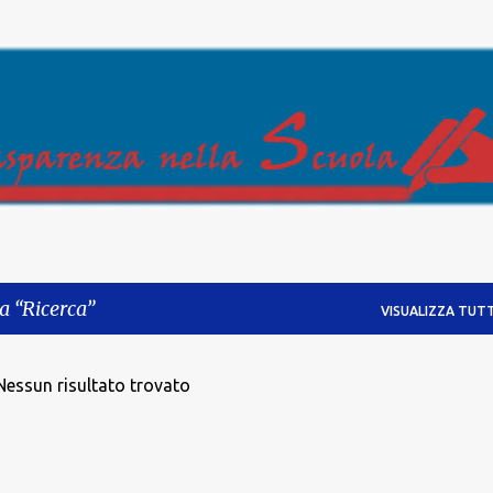
Passa ai contenuti principali
ta
Ricerca
VISUALIZZA TUTT
Nessun risultato trovato