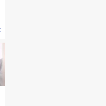
1123
2021
55
dicembre
104
novembre
87
ottobre
21
settembre
23
agosto
19
luglio
29
giugno
44
maggio
65
aprile
121
marzo
o
203
febbraio
352
gennaio