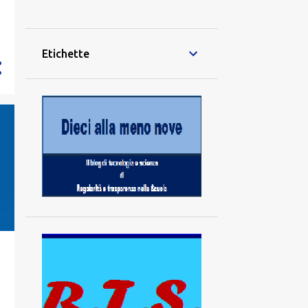
28
dicembre
42
novembre
Etichette
40
ottobre
21
settembre
70
agosto
70
luglio
64
giugno
79
maggio
74
aprile
57
marzo
83
febbraio
94
gennaio