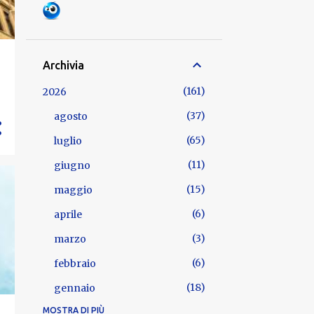
Archivia
161
2026
37
agosto
65
luglio
11
giugno
15
maggio
6
aprile
3
marzo
6
febbraio
18
gennaio
MOSTRA DI PIÙ
722
2025