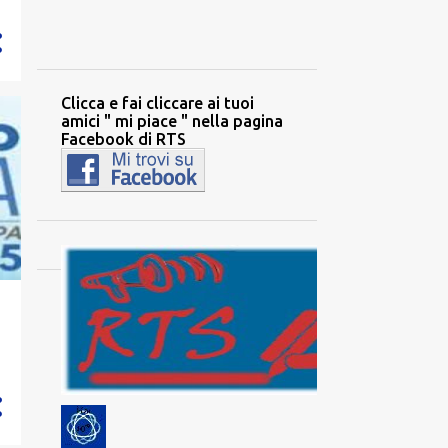
2194
2020
284
dicembre
342
Clicca e fai cliccare ai tuoi
novembre
amici " mi piace " nella pagina
327
ottobre
Facebook di RTS
34
settembre
196
agosto
88
luglio
97
giugno
85
maggio
210
aprile
317
marzo
129
febbraio