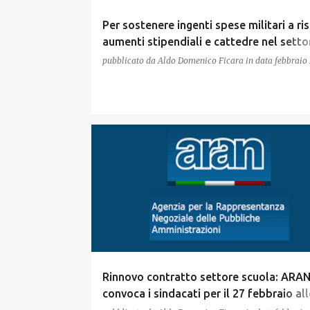
Per sostenere ingenti spese militari a ri
aumenti stipendiali e cattedre nel setto
scuola
pubblicato da
Aldo Domenico Ficara
in data
febbraio
Rinnovo contratto settore scuola: ARA
convoca i sindacati per il 27 febbraio all
15