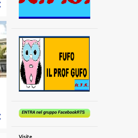
894
2024
73
dicembre
62
novembre
52
ottobre
53
settembre
52
agosto
70
luglio
85
giugno
94
maggio
94
aprile
97
marzo
65
febbraio
97
gennaio
Visite