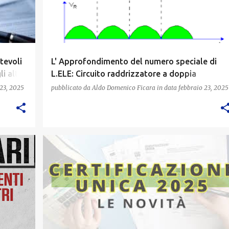
tevoli
L' Approfondimento del numero speciale di
i altri
L.ELE: Circuito raddrizzatore a doppia
semionda o Ponte di Graetz
 23, 2025
pubblicato da
Aldo Domenico Ficara
in data
febbraio 23, 2025