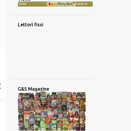
1016
2023
88
dicembre
60
novembre
Lettori fissi
56
ottobre
53
settembre
77
agosto
116
luglio
79
giugno
65
maggio
G&S Magazine
101
aprile
99
marzo
131
febbraio
91
gennaio