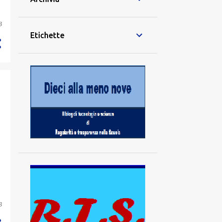
3
Etichette
3