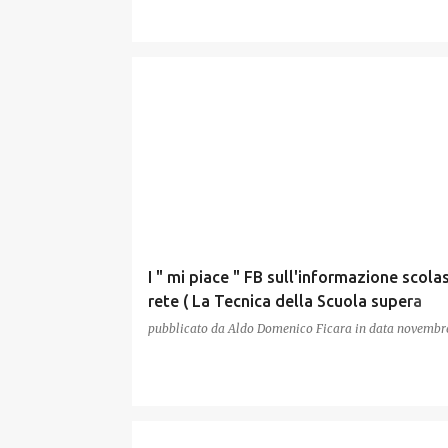
I " mi piace " FB sull'informazione scolas
rete ( La Tecnica della Scuola supera
OrizzonteScuola 669 a 601 )
pubblicato da
Aldo Domenico Ficara
in data
novembre