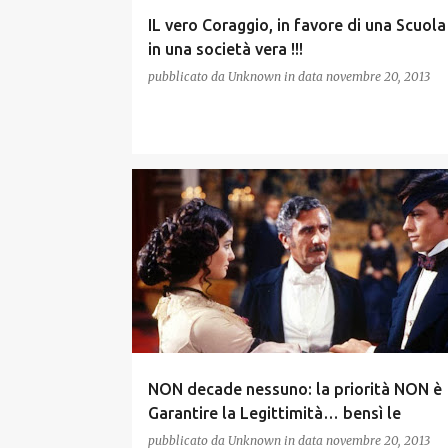
IL vero Coraggio, in favore di una Scuola
in una società vera !!!
pubblicato da
Unknown
in data
novembre 20, 2013
NON decade nessuno: la priorità NON è
Garantire la Legittimità… bensì le
ILLEGITTIMITA’ !!!
pubblicato da
Unknown
in data
novembre 20, 2013