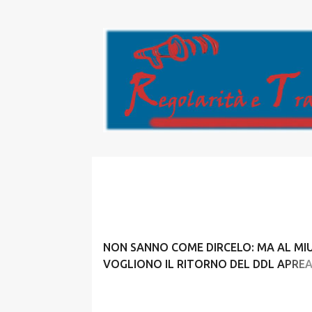
P
o
s
t
NON SANNO COME DIRCELO: MA AL MI
VOGLIONO IL RITORNO DEL DDL APREA
GHIZZONI