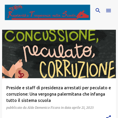
Passa ai contenuti principali
P
o
s
t
Preside e staff di presidenza arrestati per peculato e
corruzione: Una vergogna palermitana che infanga
tutto il sistema scuola
pubblicato da
Aldo Domenico Ficara
in data
aprile 21, 2023