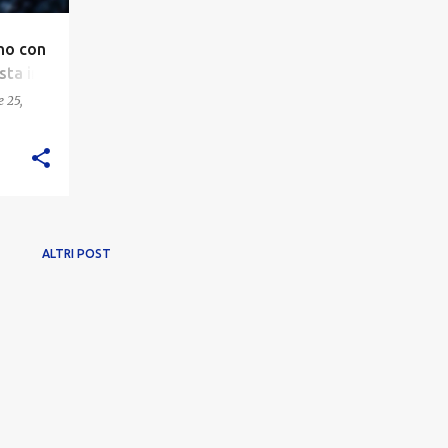
no con
sta in
 25,
ALTRI POST