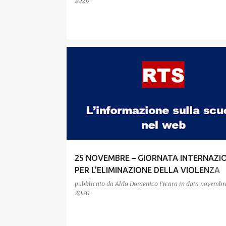
2020
25 NOVEMBRE – GIORNATA INTERNAZI
PER L’ELIMINAZIONE DELLA VIOLENZA
CONTRO LE DONNE
pubblicato da
Aldo Domenico Ficara
in data
novembre
2020