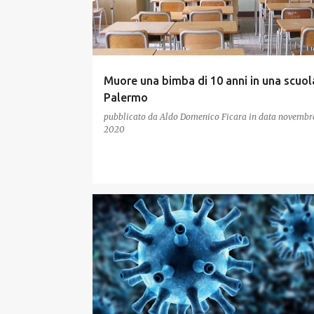
Muore una bimba di 10 anni in una scuol
Palermo
pubblicato da
Aldo Domenico Ficara
in data
novembre
2020