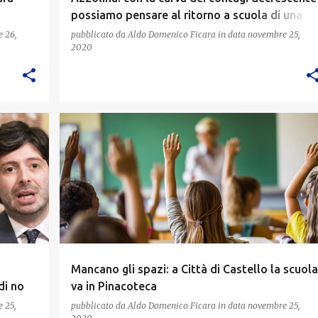
possiamo pensare al ritorno a scuola di una
parte degli studenti delle superiori
 26,
pubblicato da
Aldo Domenico Ficara
in data
novembre 25,
2020
Mancano gli spazi: a Città di Castello la scuola
di no
va in Pinacoteca
 25,
pubblicato da
Aldo Domenico Ficara
in data
novembre 25,