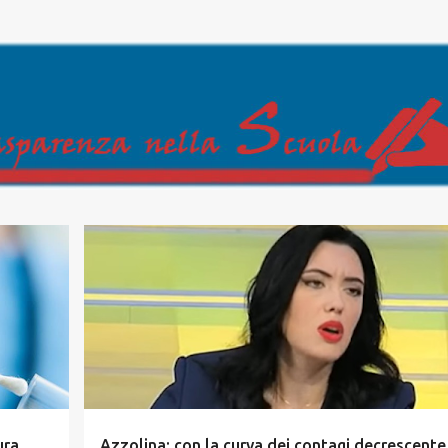
Passa ai contenuti principali
ura
Azzolina: con la curva dei contagi decrescente