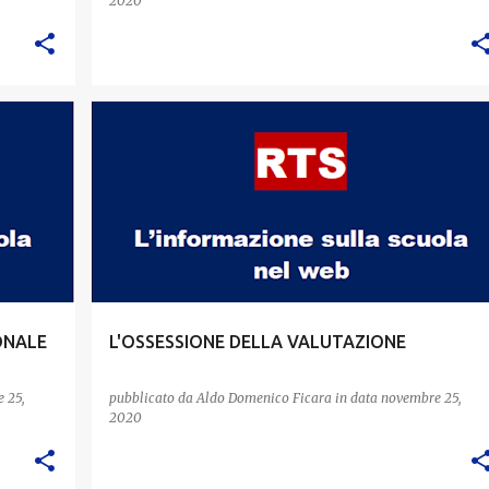
2020
ONALE
L'OSSESSIONE DELLA VALUTAZIONE
 25,
pubblicato da
Aldo Domenico Ficara
in data
novembre 25,
2020