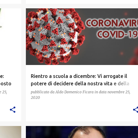
e:
Rientro a scuola a dicembre: Vi arrogate il
posto
potere di decidere della nostra vita e della
nostra salute
 25,
pubblicato da
Aldo Domenico Ficara
in data
novembre 25,
2020