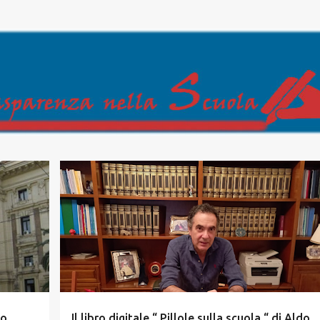
Passa ai contenuti principali
no
Il libro digitale “ Pillole sulla scuola “ di Aldo