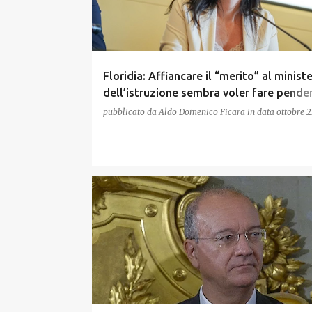
Floridia: Affiancare il “merito” al minist
dell’istruzione sembra voler fare pender
bilancia tutta verso la competizione
pubblicato da
Aldo Domenico Ficara
in data
ottobre 2