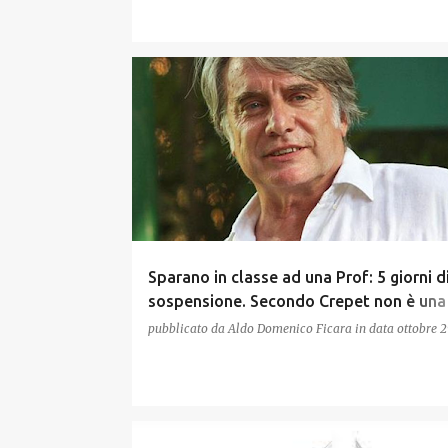
Sparano in classe ad una Prof: 5 giorni d
sospensione. Secondo Crepet non è una
ma una pacchia per i ragazzi
pubblicato da
Aldo Domenico Ficara
in data
ottobre 2